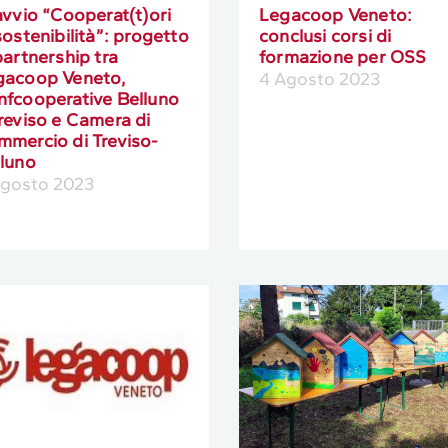
avvio “Cooperat(t)ori
Legacoop Veneto:
sostenibilità”: progetto
conclusi corsi di
partnership tra
formazione per OSS
gacoop Veneto,
4 Agosto 2023
nfcooperative Belluno
reviso e Camera di
mercio di Treviso-
lluno
Agosto 2023