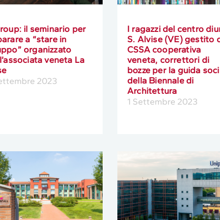
roup: il seminario per
I ragazzi del centro di
arare a “stare in
S. Alvise (VE) gestito 
uppo” organizzato
CSSA cooperativa
l’associata veneta La
veneta, correttori di
se
bozze per la guida soci
della Biennale di
Settembre 2023
Architettura
1 Settembre 2023