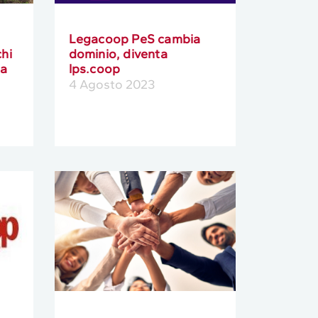
Legacoop PeS cambia
hi
dominio, diventa
ca
lps.coop
4 Agosto 2023