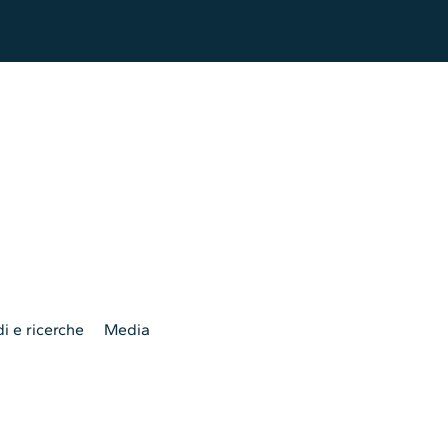
i e ricerche
Media