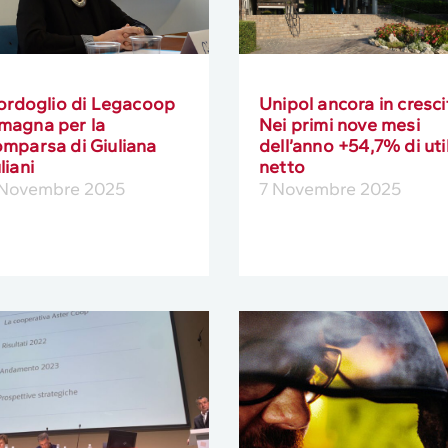
cordoglio di Legacoop
Unipol ancora in cresci
magna per la
Nei primi nove mesi
mparsa di Giuliana
dell’anno +54,7% di uti
liani
netto
 Novembre 2025
7 Novembre 2025