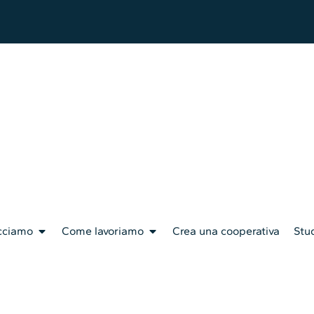
cciamo
Come lavoriamo
Crea una cooperativa
Stud