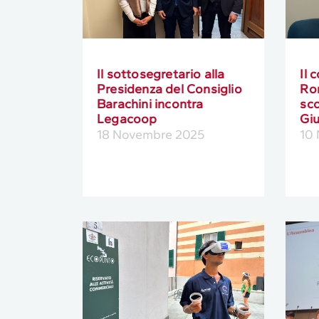
Il sottosegretario alla
Il 
Presidenza del Consiglio
Ro
Barachini incontra
sco
Legacoop
Giu
18 Novembre 2025
10