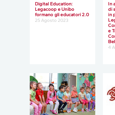
Digital Education:
In 
Legacoop e Unibo
di 
formano gli educatori 2.0
in 
Le
25 Agosto 2023
Co
e T
Com
Be
4 