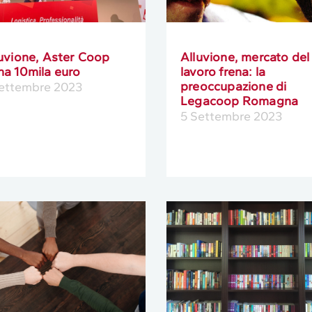
uvione, Aster Coop
Alluvione, mercato del
na 10mila euro
lavoro frena: la
preoccupazione di
Settembre 2023
Legacoop Romagna
5 Settembre 2023