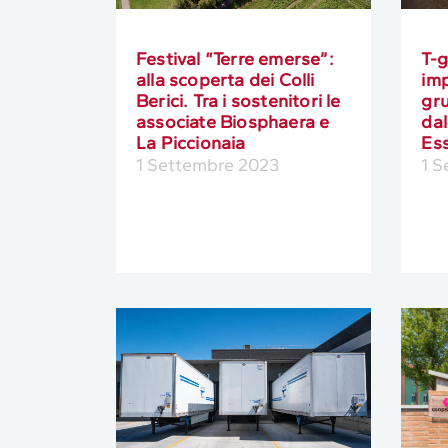
Festival “Terre emerse”:
T-g
alla scoperta dei Colli
imp
Berici. Tra i sostenitori le
gr
associate Biosphaera e
dal
La Piccionaia
Es
1 Settembre 2023
1 