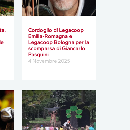
ta.
Cordoglio di Legacoop
Emilia-Romagna e
le
Legacoop Bologna per la
scomparsa di Giancarlo
Pasquini
4 Novembre 2025