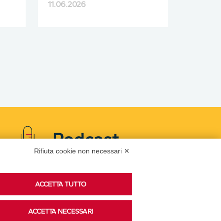
11.06.2026
Podcast
Rifiuta cookie non necessari ✕
Ascolta i podcast di approfondimento di Legacoop
ACCETTA TUTTO
su Spreaker.
ACCETTA NECESSARI