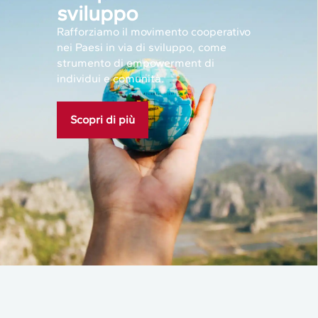
sviluppo
Rafforziamo il movimento cooperativo
nei Paesi in via di sviluppo, come
strumento di empowerment di
individui e comunità.
Scopri di più