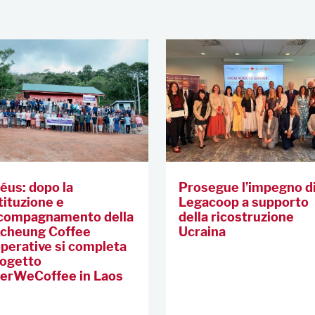
iéus: dopo la
Prosegue l’impegno d
tituzione e
Legacoop a supporto
ccompagnamento della
della ricostruzione
cheung Coffee
Ucraina
perative si completa
rogetto
erWeCoffee in Laos