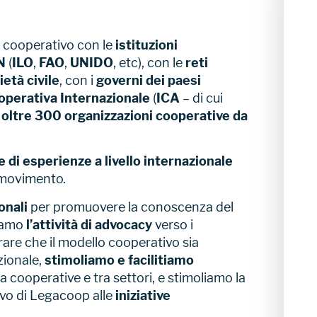
 cooperativo con le
istituzioni
N
(
ILO
,
FAO
,
UNIDO
, etc), con le
reti
ietà civile
, con i
governi dei paesi
operativa Internazionale
(
ICA
– di cui
 oltre 300 organizzazioni cooperative da
di esperienze a livello internazionale
 movimento.
onali
per promuovere la conoscenza del
iamo
l’attività di advocacy
verso i
urare che il modello cooperativo sia
zionale,
stimoliamo e facilitiamo
a cooperative e tra settori, e stimoliamo la
vo di Legacoop alle
iniziative