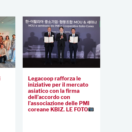
i
Legacoop rafforza le
iniziative per il mercato
asiatico con la firma
dell’accordo con
l’associazione delle PMI
coreane KBIZ. LE FOTO