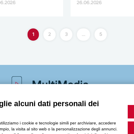
06.2026
26.06.2026
1
2
3
…
5
MultiMedia
lie alcuni dati personali dei
Guarda i nostri video, storie e webinar.
utilizziamo i cookie e tecnologie simili per archiviare, accedere
pio, la visita al sito web o la personalizzazione degli annunci.