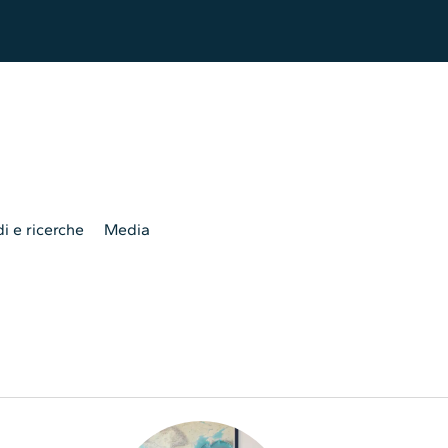
i e ricerche
Media