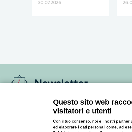
30.07.2026
26.
Newsletter
Accedi o iscriviti alla nostra Newsletter Legacoop
Questo sito web raccog
Informazioni per restare sempre aggiornati sul
visitatori e utenti
mondo della cooperazione.
Con il tuo consenso, noi e i nostri partner 
ed elaborare i dati personali come, ad esem
Iscriviti