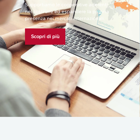
Supportiamo le cooperative aderenti
nel costruire ed espandere la propria
presenza nei mercati internazionali.
Scopri di più