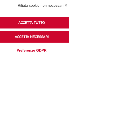
Rifiuta cookie non necessari ✕
Podcast
ACCETTA TUTTO
ACCETTA NECESSARI
Ascolta i podcast di approfondimento di Legacoop
su Spreaker.
Preferenze GDPR
Accedi alla sezione