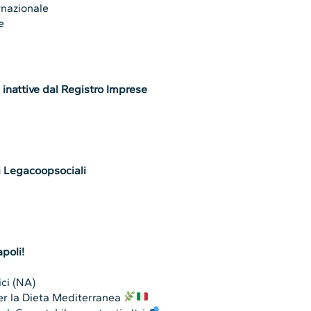
rnazionale
e
 inattive dal Registro Imprese
i Legacoopsociali
poli!
ici (NA)
er la Dieta Mediterranea