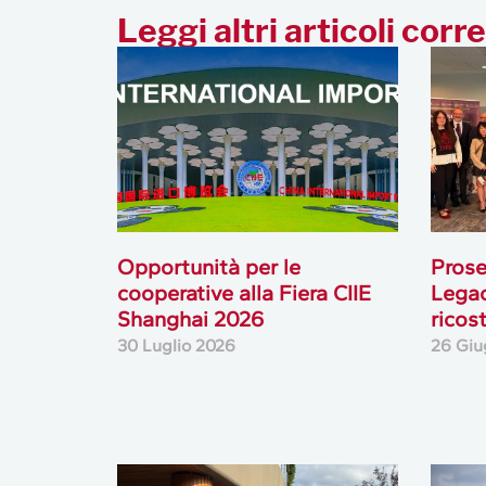
Leggi altri articoli corre
Opportunità per le
Prose
cooperative alla Fiera CIIE
Legac
Shanghai 2026
ricos
30 Luglio 2026
26 Giu