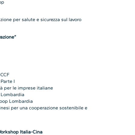
op
ione per salute e sicurezza sul lavoro
vazione”
 ICCF
Parte I
à per le imprese italiane
p Lombardia
coop Lombardia
cinesi per una cooperazione sostenibile e
orkshop Italia-Cina