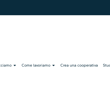
cciamo
Come lavoriamo
Crea una cooperativa
Stud