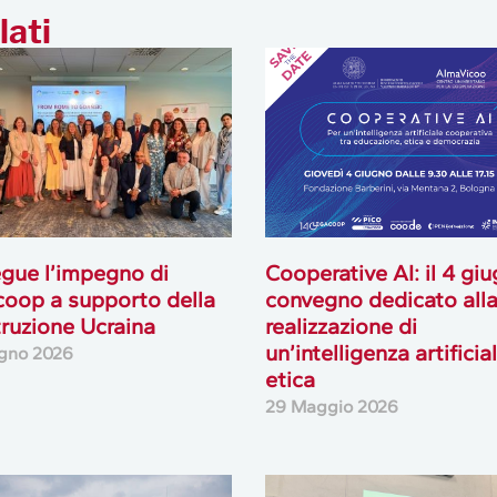
lati
gue l’impegno di
Cooperative AI: il 4 giu
oop a supporto della
convegno dedicato all
truzione Ucraina
realizzazione di
un’intelligenza artificia
gno 2026
etica
29 Maggio 2026