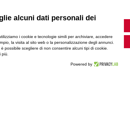
lie alcuni dati personali dei
MultiMedia
utilizziamo i cookie e tecnologie simili per archiviare, accedere
pio, la visita al sito web o la personalizzazione degli annunci.
, è possibile scegliere di non consentire alcuni tipi di cookie.
Guarda i nostri video, storie e webinar.
 più.
Powered by
Accedi a Youtube
Seguici sui nostri canali social: