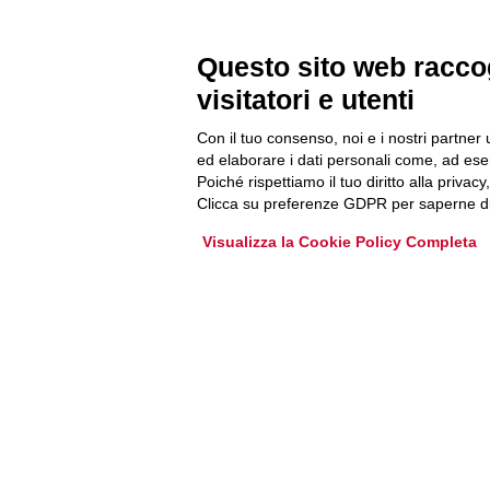
Questo sito web raccog
Newsletter
visitatori e utenti
Accedi o iscriviti alla nostra Newsletter Legacoop
Con il tuo consenso, noi e i nostri partner 
ed elaborare i dati personali come, ad esem
Informazioni per restare sempre aggiornati sul
Poiché rispettiamo il tuo diritto alla privacy
mondo della cooperazione.
Clicca su preferenze GDPR per saperne di
Visualizza la Cookie Policy Completa
Iscriviti
Archivio Newsletter