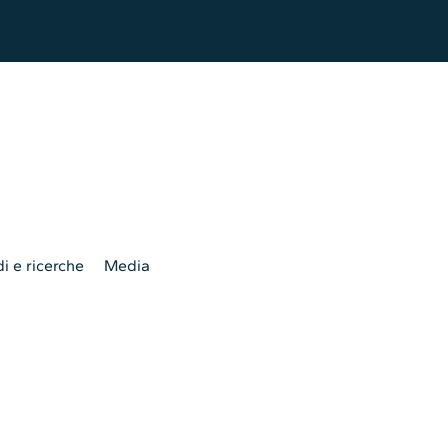
i e ricerche
Media