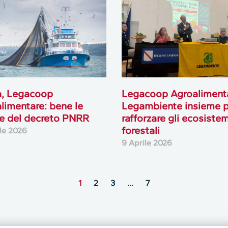
a, Legacoop
Legacoop Agroaliment
limentare: bene le
Legambiente insieme 
e del decreto PNRR
rafforzare gli ecosistem
forestali
ile 2026
9 Aprile 2026
1
2
3
…
7