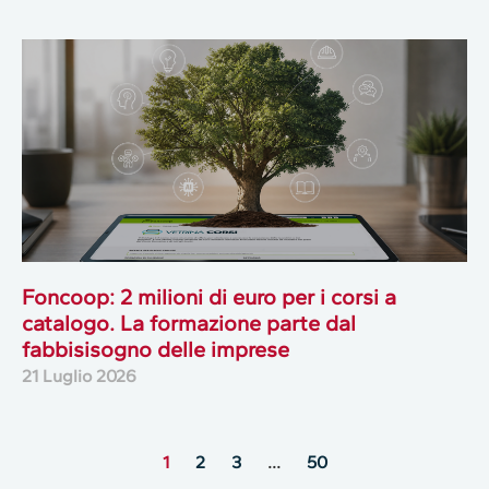
Foncoop: 2 milioni di euro per i corsi a
catalogo. La formazione parte dal
fabbisisogno delle imprese
21 Luglio 2026
1
2
3
…
50