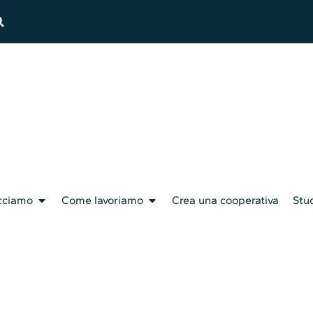
cciamo
Come lavoriamo
Crea una cooperativa
Stud