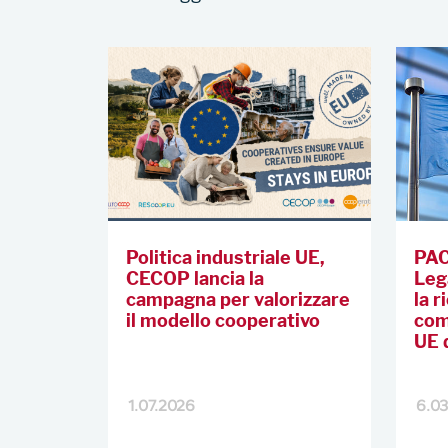
Politica industriale UE,
PAC
CECOP lancia la
Leg
campagna per valorizzare
la r
il modello cooperativo
com
UE 
1.07.2026
6.0