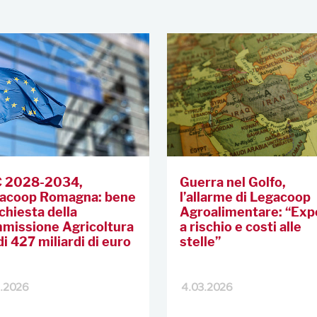
 2028-2034,
Guerra nel Golfo,
acoop Romagna: bene
l’allarme di Legacoop
ichiesta della
Agroalimentare: “Exp
missione Agricoltura
a rischio e costi alle
di 427 miliardi di euro
stelle”
3.2026
4.03.2026