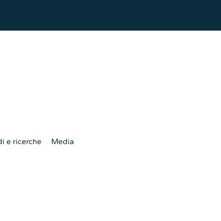
i e ricerche
Media