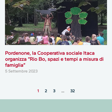
Pordenone, la Cooperativa sociale Itaca
organizza “Rio Bo, spazi e tempi a misura di
famiglia”
5 Settembre 2023
1
2
3
…
32