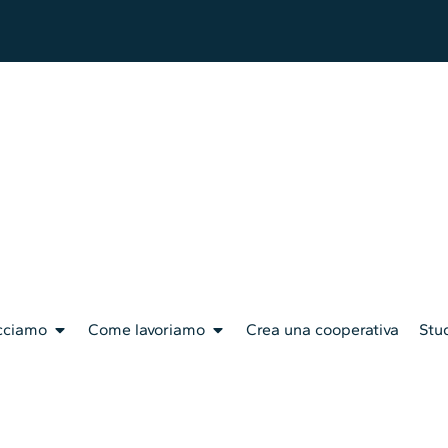
cciamo
Come lavoriamo
Crea una cooperativa
Stud