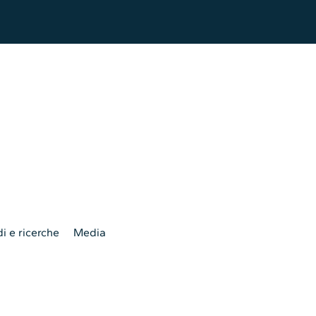
i e ricerche
Media