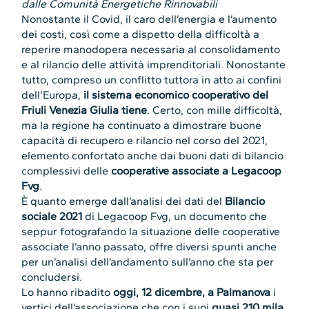
dalle Comunità Energetiche Rinnovabili
Nonostante il Covid, il caro dell’energia e l’aumento
dei costi, così come a dispetto della difficoltà a
reperire manodopera necessaria al consolidamento
e al rilancio delle attività imprenditoriali. Nonostante
tutto, compreso un conflitto tuttora in atto ai confini
dell’Europa,
il sistema economico cooperativo del
Friuli Venezia Giulia tiene
. Certo, con mille difficoltà,
ma la regione ha continuato a dimostrare buone
capacità di recupero e rilancio nel corso del 2021,
elemento confortato anche dai buoni dati di bilancio
complessivi delle
cooperative associate a Legacoop
Fvg
.
È quanto emerge dall’analisi dei dati del
Bilancio
sociale 2021
di Legacoop Fvg, un documento che
seppur fotografando la situazione delle cooperative
associate l’anno passato, offre diversi spunti anche
per un’analisi dell’andamento sull’anno che sta per
concludersi.
Lo hanno ribadito
oggi, 12 dicembre, a Palmanova
i
vertici dell’associazione che con i suoi
quasi 210 mila