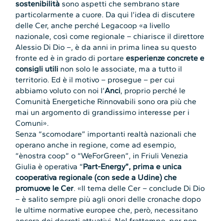
sostenibilità
sono aspetti che sembrano stare
particolarmente a cuore. Da qui l’idea di discutere
delle Cer, anche perché Legacoop «a livello
nazionale, così come regionale – chiarisce il direttore
Alessio Di Dio –, è da anni in prima linea su questo
fronte ed è in grado di portare
esperienze concrete e
consigli utili
non solo le associate, ma a tutto il
territorio. Ed è il motivo – prosegue – per cui
abbiamo voluto con noi l’
Anci
, proprio perché le
Comunità Energetiche Rinnovabili sono ora più che
mai un argomento di grandissimo interesse per i
Comuni».
Senza “scomodare” importanti realtà nazionali che
operano anche in regione, come ad esempio,
“ènostra coop” o “WeForGreen”, in Friuli Venezia
Giulia è operativa “
Part-Energy”, prima e unica
cooperativa regionale (con sede a Udine) che
promuove le Cer
. «Il tema delle Cer – conclude Di Dio
– è salito sempre più agli onori delle cronache dopo
le ultime normative europee che, però, necessitano
ancora dei decreti attuativi. Nel frattempo, per non