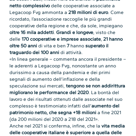
netto complessivo
delle cooperative associate a
Legacoop Fvg ammonta a
218 milioni di euro
. Come
ricordato, l’associazione raccoglie le più grandi
cooperative della regione e che, da sole, impiegano
oltre 16 mila addetti
.
Grandi e longeve
, visto che
delle
170 cooperative e imprese associate
,
21 hanno
oltre 50 anni
di vita e ben
7
hanno
superato il
traguardo dei 100 anni
di attività.
«In linea generale – commenta ancora il presidente –
le aderenti a Legacoop Fvg, nonostante un anno
durissimo a causa della pandemia e dei primi
segnali di aumento dell’inflazione e della
speculazione sui mercati,
tengono se non addirittura
migliorano le performance del 2020
. La bontà del
lavoro e dei risultati ottenuti dalle associate nel suo
complesso è testimoniato infatti dall’
aumento del
patrimonio netto, che segna +18 milioni
a fine 2021
(da 200 milioni del 2020 a 218 del 2021».
Anche nel 2021 si conferma, infine, che la
vita media
delle cooperative italiane è superiore a quella delle