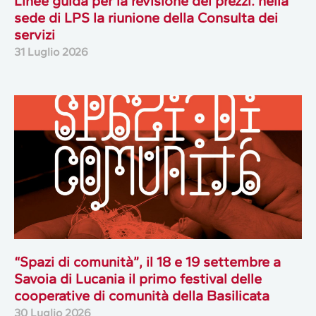
Linee guida per la revisione dei prezzi: nella
sede di LPS la riunione della Consulta dei
servizi
31 Luglio 2026
“Spazi di comunità”, il 18 e 19 settembre a
Savoia di Lucania il primo festival delle
cooperative di comunità della Basilicata
30 Luglio 2026