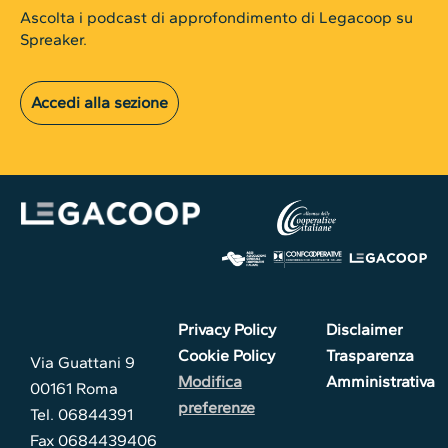
Ascolta i podcast di approfondimento di Legacoop su
Spreaker.
Accedi alla sezione
Privacy Policy
Disclaimer
Cookie Policy
Trasparenza
Via Guattani 9
Modifica
Amministrativa
00161 Roma
preferenze
Tel. 06844391
Fax 0684439406