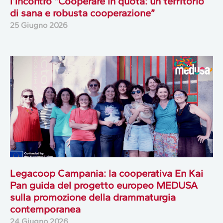
l’incontro “Cooperare in quota: un territorio
di sana e robusta cooperazione”
25 Giugno 2026
Legacoop Campania: la cooperativa En Kai
Pan guida del progetto europeo MEDUSA
sulla promozione della drammaturgia
contemporanea
24 Giugno 2026