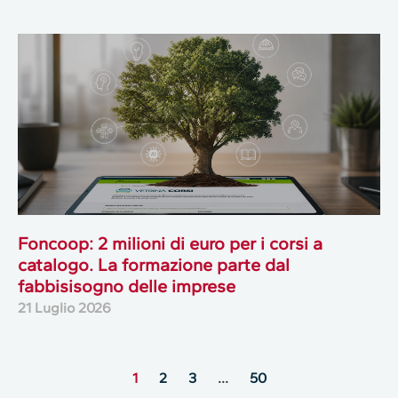
Foncoop: 2 milioni di euro per i corsi a
catalogo. La formazione parte dal
fabbisisogno delle imprese
21 Luglio 2026
1
2
3
…
50