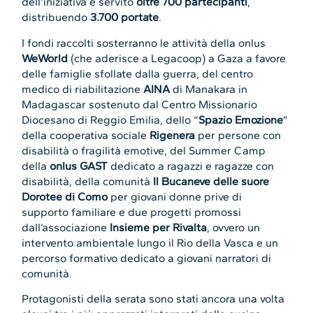
dell’iniziativa e servito
oltre 700 partecipanti
,
distribuendo
3.700 portate
.
I fondi raccolti sosterranno le attività della onlus
WeWorld
(che aderisce a Legacoop) a Gaza a favore
delle famiglie sfollate dalla guerra, del centro
medico di riabilitazione
AINA
di Manakara in
Madagascar sostenuto dal Centro Missionario
Diocesano di Reggio Emilia, dello “
Spazio Emozione
”
della cooperativa sociale
Rigenera
per persone con
disabilità o fragilità emotive, del Summer Camp
della
onlus GAST
dedicato a ragazzi e ragazze con
disabilità, della comunità
Il Bucaneve delle suore
Dorotee di Como
per giovani donne prive di
supporto familiare e due progetti promossi
dall’associazione
Insieme per Rivalta
, ovvero un
intervento ambientale lungo il Rio della Vasca e un
percorso formativo dedicato a giovani narratori di
comunità.
Protagonisti della serata sono stati ancora una volta