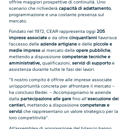
offrire maggiori prospettive di continuità. Uno
scenario che richiederà
capacità di adattamento
,
programmazione e una costante presenza sul
mercato.
Fondato nel 1972, CEAR rappresenta oggi
205
imprese associate
e da oltre
cinquant’anni
favorisce
l’accesso delle
aziende artigiane
e delle
piccole e
medie imprese
al mercato delle
opere pubbliche
,
mettendo a disposizione
competenze tecniche e
amministrative,
qualificazioni,
servizi di supporto
e
assistenza durante tutte le fasi dei lavori.
“Il nostro compito è offrire alle imprese associate
un’opportunità concreta per affrontare il mercato –
ha concluso Bedei. – Accompagniamo le aziende
dalla
partecipazione alle gare
fino all’
esecuzione dei
cantieri,
mettendo a disposizione
competenze e
servizi
che rappresentano un valore strategico per la
loro competitività”.
All’assemblea di approvazione del bilancio hanno