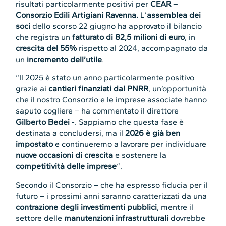
risultati particolarmente positivi per
CEAR –
Consorzio Edili Artigiani Ravenna.
L’
assemblea dei
soci
dello scorso 22 giugno ha approvato il bilancio
che registra un
fatturato di 82,5 milioni di euro
, in
crescita del 55%
rispetto al 2024, accompagnato da
un
incremento dell’utile
.
“Il 2025 è stato un anno particolarmente positivo
grazie ai
cantieri finanziati dal PNRR
, un’opportunità
che il nostro Consorzio e le imprese associate hanno
saputo cogliere – ha commentato il direttore
Gilberto Bedei
-. Sappiamo che questa fase è
destinata a concludersi, ma il
2026 è già ben
impostato
e continueremo a lavorare per individuare
nuove occasioni di crescita
e sostenere la
competitività delle imprese
“.
Secondo il Consorzio – che ha espresso fiducia per il
futuro – i prossimi anni saranno caratterizzati da una
contrazione degli investimenti pubblici
, mentre il
settore delle
manutenzioni infrastrutturali
dovrebbe