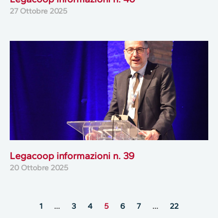
27 Ottobre 2025
Legacoop informazioni n. 39
20 Ottobre 2025
1
…
3
4
5
6
7
…
22