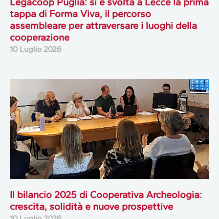
Legacoop Puglia: si è svolta a Lecce la prima
tappa di Forma Viva, il percorso
assembleare per attraversare i luoghi della
cooperazione
10 Luglio 2026
Il bilancio 2025 di Cooperativa Archeologia:
crescita, solidità e nuove prospettive
10 Luglio 2026