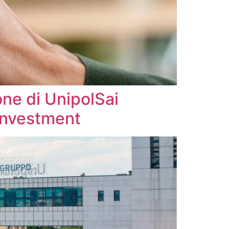
one di UnipolSai
 Investment