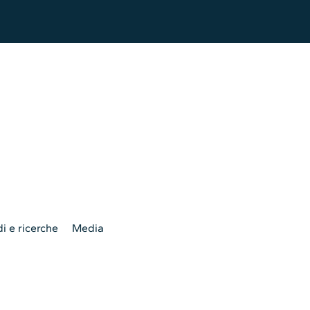
i e ricerche
Media