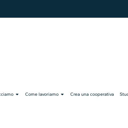
cciamo
Come lavoriamo
Crea una cooperativa
Stud