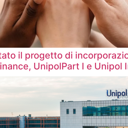
ato il progetto di incorporazi
Finance, UnipolPart I e Unipol