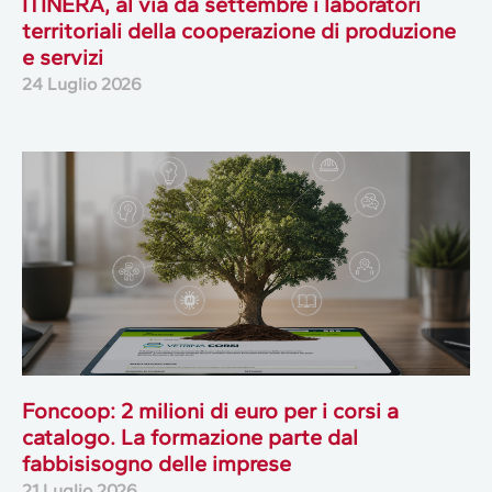
ITINERA, al via da settembre i laboratori
territoriali della cooperazione di produzione
e servizi
24 Luglio 2026
Foncoop: 2 milioni di euro per i corsi a
catalogo. La formazione parte dal
fabbisisogno delle imprese
21 Luglio 2026