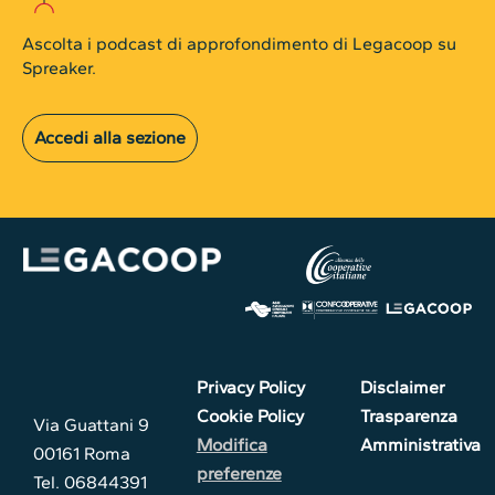
Ascolta i podcast di approfondimento di Legacoop su
Spreaker.
Accedi alla sezione
Privacy Policy
Disclaimer
Cookie Policy
Trasparenza
Via Guattani 9
Modifica
Amministrativa
00161 Roma
preferenze
Tel. 06844391