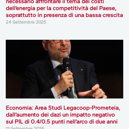
necessario affrontare il tema dei costi
dell’energia per la competitività del Paese,
soprattutto in presenza di una bassa crescita
24 Settembre 2025
Economia: Area Studi Legacoop-Prometeia,
dall’aumento dei dazi un impatto negativo
sul PIL di 0.4/0.5 punti nell’arco di due anni
11 Settembre 2025