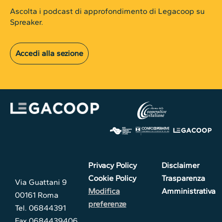
Ascolta i podcast di approfondimento di Legacoop su
Spreaker.
Accedi alla sezione
Privacy Policy
Disclaimer
Cookie Policy
Trasparenza
Via Guattani 9
Modifica
Amministrativa
00161 Roma
preferenze
Tel. 06844391
Fax 0684439406