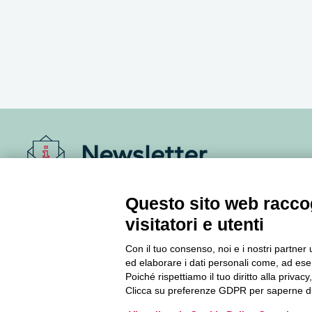
Newsletter
Accedi o iscriviti alla nostra Newsletter Legacoop
Questo sito web raccog
Informazioni per restare sempre aggiornati sul
visitatori e utenti
mondo della cooperazione.
Con il tuo consenso, noi e i nostri partner 
ed elaborare i dati personali come, ad esem
Iscriviti
Poiché rispettiamo il tuo diritto alla privacy
Clicca su preferenze GDPR per saperne di
Archivio Newsletter