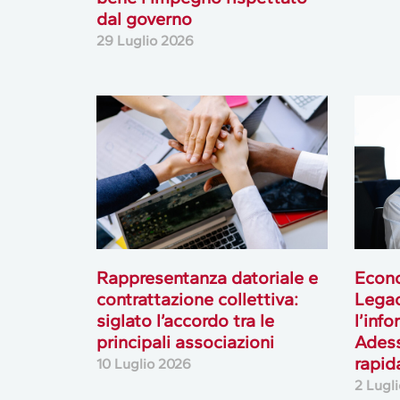
dal governo
29 Luglio 2026
Rappresentanza datoriale e
Econo
contrattazione collettiva:
Lega
siglato l’accordo tra le
l’inf
principali associazioni
Adess
rapid
10 Luglio 2026
2 Lugl