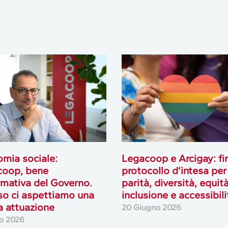
mia sociale:
Legacoop e Arcigay: fi
coop, bene
protocollo d’intesa per
ormativa del Governo.
parità, diversità, equità
o ci aspettiamo una
inclusione e accessibili
a attuazione
20 Giugno 2026
io 2026