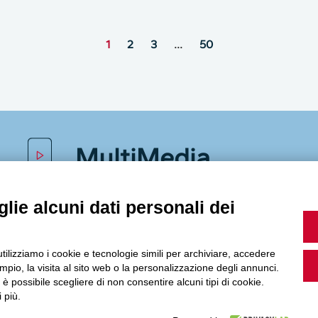
1
2
3
…
50
MultiMedia
lie alcuni dati personali dei
Guarda i nostri video, storie e webinar.
utilizziamo i cookie e tecnologie simili per archiviare, accedere
pio, la visita al sito web o la personalizzazione degli annunci.
, è possibile scegliere di non consentire alcuni tipi di cookie.
 più.
Accedi a Youtube