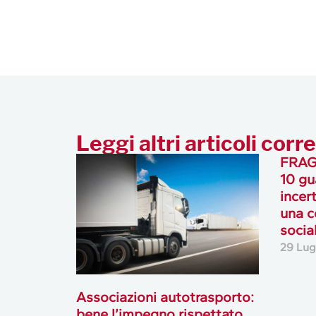
Leggi altri articoli corre
FRAGI
10 gu
incer
una c
socia
29 Lug
Associazioni autotrasporto:
bene l’impegno rispettato