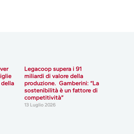
over
Legacoop supera i 91
iglie
miliardi di valore della
 della
produzione. Gamberini: “La
sostenibilità è un fattore di
competitività”
13 Luglio 2026