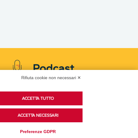
Podcast
Rifiuta cookie non necessari ✕
Ascolta i podcast di approfondimento di Legacoop
ACCETTA TUTTO
su Spreaker.
ACCETTA NECESSARI
Accedi alla sezione
Preferenze GDPR