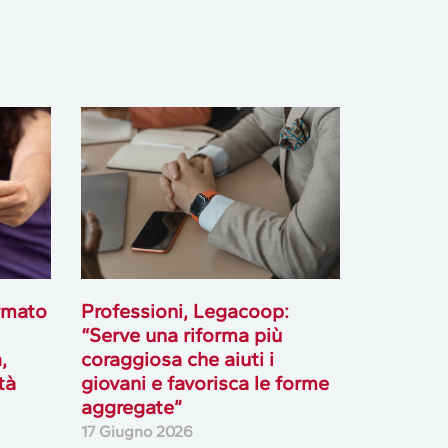
rmato
Professioni, Legacoop:
“Serve una riforma più
,
coraggiosa che aiuti i
tà
giovani e favorisca le forme
aggregate”
17 Giugno 2026