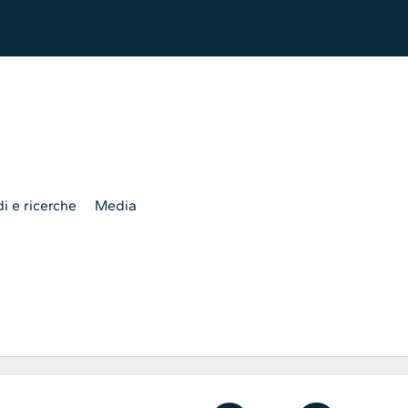
i e ricerche
Media