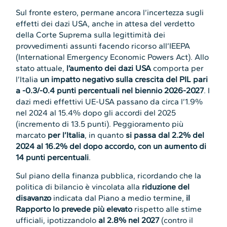
Sul fronte estero, permane ancora l’incertezza sugli
effetti dei dazi USA, anche in attesa del verdetto
della Corte Suprema sulla legittimità dei
provvedimenti assunti facendo ricorso all’IEEPA
(International Emergency Economic Powers Act). Allo
stato attuale,
l’aumento dei dazi USA
comporta per
l’Italia
un impatto negativo sulla crescita del PIL pari
a -0.3/-0.4 punti percentuali nel biennio 2026-2027
. I
dazi medi effettivi UE-USA passano da circa l’1.9%
nel 2024 al 15.4% dopo gli accordi del 2025
(incremento di 13.5 punti). Peggioramento più
marcato
per l’Italia
, in quanto
si passa dal 2.2% del
2024 al 16.2% del dopo accordo, con un aumento di
14 punti percentuali
.
Sul piano della finanza pubblica, ricordando che la
politica di bilancio è vincolata alla
riduzione del
disavanzo
indicata dal Piano a medio termine,
il
Rapporto lo prevede più elevato
rispetto alle stime
ufficiali, ipotizzandolo
al 2.8% nel 2027
(contro il