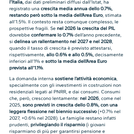
l’Italia,
dai dati preliminari diffusi dall’Istat, ha
registrato una
crescita media annua dello 0.7%,
restando però sotto la media dell’Area Euro
, stimata
all’1.5%. Il contesto resta comunque complesso, le
prospettive fragili. Se
nel 2026
la crescita del PIL
dovrebbe
confermare lo 0.7%
dell’anno precedente,
si
delinea un rallentamento nel 2027 e nel 2028
,
quando il tasso di crescita è previsto attestarsi,
rispettivamente,
allo 0.6% e allo 0.5%,
decisamente
inferiori all’1% e
sotto la media dell’Area Euro
prevista all’1.1%
.
La domanda interna
sostiene
l’attività
economica
,
specialmente con gli investimenti in costruzioni non
residenziali legati al PNRR, e dai consumi. Consumi
che, però, crescono lentamente:
nel 2026
, come nel
2025,
sono previsti in crescita dello 0.8%, con una
leggera flessione nel biennio successivo
(+0.7% nel
2027, +0.6% nel 2028). Le famiglie restano infatti
prudenti,
privilegiando
il risparmio
(i giovani
risparmiano di più per garantirsi pensione e