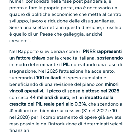
numeri consolidati nella fase post pandemia, è
pronto a fare la propria parte, ma è necessario un
quadro di politiche economiche che metta al centro
sviluppo, lavoro e riduzione delle disuguaglianze.
Senza una scelta netta in questa direzione, il rischio
è quello di un Paese che galleggia, anziché
crescere”.
Nel Rapporto si evidenzia come il
PNRR rappresenti
un fattore chiave
per la crescita italiana,
sostenendo
in modo determinante
il
PIL
ed evitando una fase di
stagnazione. Nel 2025 l’attuazione ha accelerato,
superando i
100
miliardi
di spesa cumulata e
beneficiando di una revisione del piano con
minori
vincoli
operativi
. Il
picco
di spesa è
atteso
nel
2026
,
con circa
44 miliardi di euro
, ed un
impatto sulla
crescita del PIL reale pari allo 0.3%
, che scendono a
41 miliardi nel biennio successivo (31 nel 2027 e 10
nel 2028) per il completamento di opere già avviate
reso possibile dall’introduzione di determinati veicoli
finanziari.