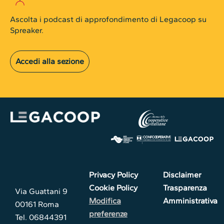
Ascolta i podcast di approfondimento di Legacoop su
Spreaker.
Accedi alla sezione
Privacy Policy
Disclaimer
Cookie Policy
Trasparenza
Via Guattani 9
Modifica
Amministrativa
00161 Roma
preferenze
Tel. 06844391