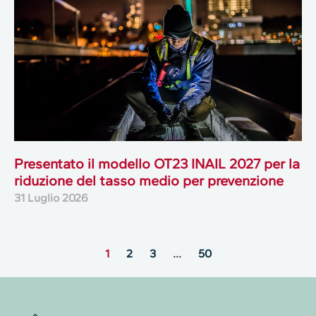
Presentato il modello OT23 INAIL 2027 per la
riduzione del tasso medio per prevenzione
31 Luglio 2026
1
2
3
…
50