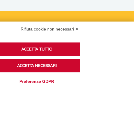
Podcast
Rifiuta cookie non necessari ✕
ACCETTA TUTTO
Ascolta i podcast di approfondimento di Legacoop
su Spreaker.
ACCETTA NECESSARI
Preferenze GDPR
Accedi alla sezione