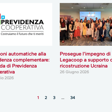
oni automatiche alla
Prosegue l’impegno di
denza complementare:
Legacoop a supporto d
ida di Previdenza
ricostruzione Ucraina
rativa
26 Giugno 2026
lio 2026
1
2
3
…
34