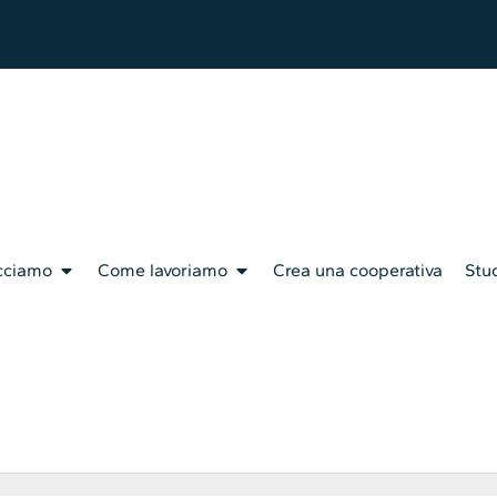
cciamo
Come lavoriamo
Crea una cooperativa
Stud