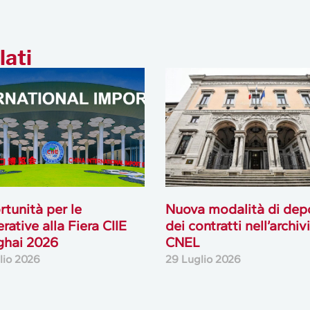
lati
tunità per le
Nuova modalità di dep
rative alla Fiera CIIE
dei contratti nell’archiv
ghai 2026
CNEL
lio 2026
29 Luglio 2026