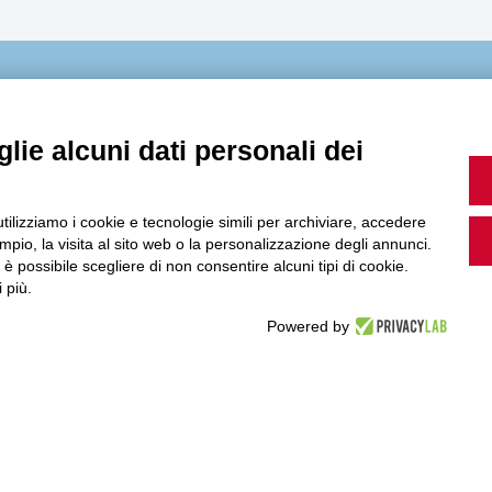
MultiMedia
lie alcuni dati personali dei
Guarda i nostri video, storie e webinar.
utilizziamo i cookie e tecnologie simili per archiviare, accedere
pio, la visita al sito web o la personalizzazione degli annunci.
, è possibile scegliere di non consentire alcuni tipi di cookie.
 più.
Powered by
Accedi a Youtube
Seguici sui nostri canali social: