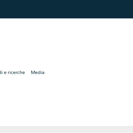
i e ricerche
Media