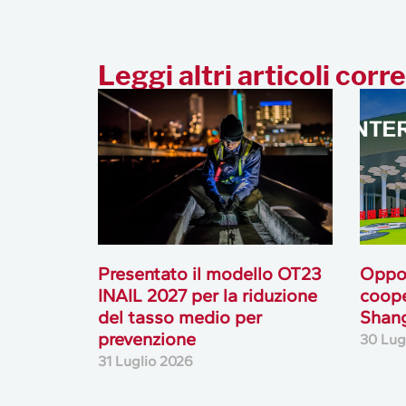
Leggi altri articoli corre
Presentato il modello OT23
Oppor
INAIL 2027 per la riduzione
coope
del tasso medio per
Shan
prevenzione
30 Lug
31 Luglio 2026