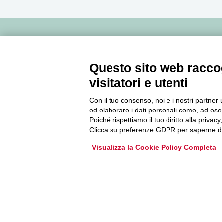
Newsletter
Questo sito web raccog
Accedi o iscriviti alla nostra Newsletter Legacoop
visitatori e utenti
Informazioni per restare sempre aggiornati sul
mondo della cooperazione.
Con il tuo consenso, noi e i nostri partner 
ed elaborare i dati personali come, ad esem
Poiché rispettiamo il tuo diritto alla privacy
Clicca su preferenze GDPR per saperne di
Iscriviti
Visualizza la Cookie Policy Completa
Archivio Newsletter