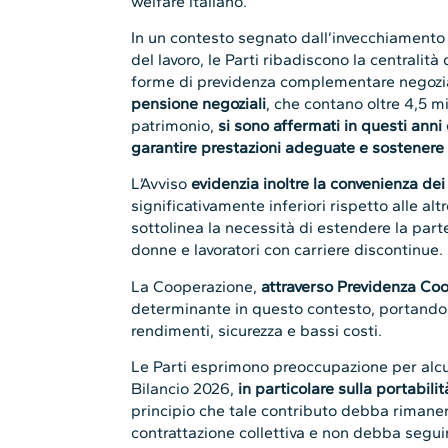
welfare italiano.
In un contesto segnato dall’invecchiamento 
del lavoro, le Parti ribadiscono la centralit
forme di previdenza complementare negozial
pensione negoziali
, che contano oltre 4,5 mili
patrimonio,
si sono affermati in questi ann
garantire prestazioni adeguate e sostenere 
L’Avviso
evidenzia inoltre la convenienza dei
significativamente inferiori rispetto alle al
sottolinea la necessità di estendere la parte
donne e lavoratori con carriere discontinue.
La Cooperazione,
attraverso Previdenza Coo
determinante in questo contesto, portando o
rendimenti, sicurezza e bassi costi.
Le Parti esprimono preoccupazione per alcu
Bilancio 2026,
in particolare sulla portabili
principio che tale contributo debba rimanere
contrattazione collettiva e non debba seguir