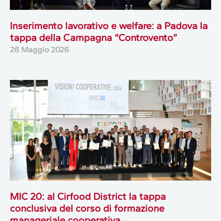
Inserimento lavorativo e welfare: a Padova la
tappa della Campagna “Controvento”
26 Maggio 2026
MIC 20: al Cirfood District la tappa
conclusiva del corso di formazione
manageriale cooperativa