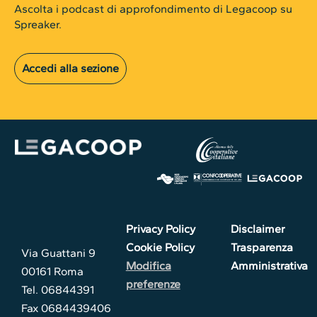
Ascolta i podcast di approfondimento di Legacoop su
Spreaker.
Accedi alla sezione
Privacy Policy
Disclaimer
Cookie Policy
Trasparenza
Via Guattani 9
Modifica
Amministrativa
00161 Roma
preferenze
Tel. 06844391
Fax 0684439406