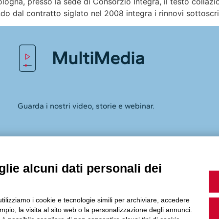
 Bologna, presso la sede di Consorzio Integra, il testo coll
 dal contratto siglato nel 2008 integra i rinnovi sottoscri
MultiMedia
Guarda i nostri video, storie e webinar.
Accedi a Youtube
lie alcuni dati personali dei
utilizziamo i cookie e tecnologie simili per archiviare, accedere
Seguici sui nostri canali social:
pio, la visita al sito web o la personalizzazione degli annunci.