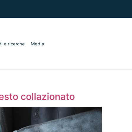
i e ricerche
Media
esto collazionato