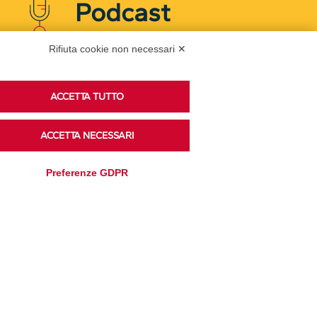
Podcast
Rifiuta cookie non necessari ✕
Ascolta i podcast di approfondimento di Legacoop
su Spreaker.
ACCETTA TUTTO
ACCETTA NECESSARI
Accedi alla sezione
Preferenze GDPR
Privacy Policy
Disclaimer
Cookie Policy
Trasparenza