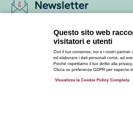
Newsletter
Accedi o iscriviti alla nostra Newsletter Legacoop
Informazioni per restare sempre aggiornati sul
Questo sito web raccog
mondo della cooperazione.
visitatori e utenti
Con il tuo consenso, noi e i nostri partner 
Iscriviti
ed elaborare i dati personali come, ad esem
Poiché rispettiamo il tuo diritto alla privacy
Archivio Newsletter
Clicca su preferenze GDPR per saperne di
Visualizza la Cookie Policy Completa
Via Guattani 9 00161 Roma
Tel. 06844391