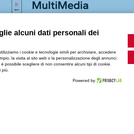
MultiMedia
lie alcuni dati personali dei
Guarda i nostri video, storie e webinar.
utilizziamo i cookie e tecnologie simili per archiviare, accedere
pio, la visita al sito web o la personalizzazione degli annunci.
, è possibile scegliere di non consentire alcuni tipi di cookie.
Accedi a Youtube
 più.
Powered by
Seguici sui nostri canali social: