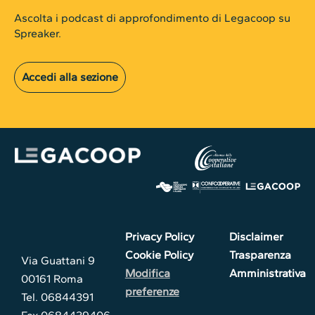
Ascolta i podcast di approfondimento di Legacoop su
Spreaker.
Accedi alla sezione
Privacy Policy
Disclaimer
Cookie Policy
Trasparenza
Via Guattani 9
Modifica
Amministrativa
00161 Roma
preferenze
Tel. 06844391