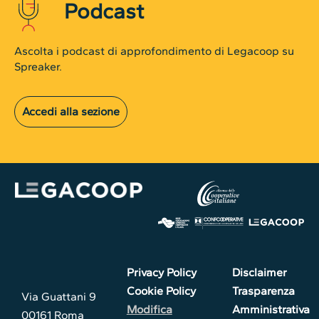
Podcast
Ascolta i podcast di approfondimento di Legacoop su
Spreaker.
Accedi alla sezione
Privacy Policy
Disclaimer
Cookie Policy
Trasparenza
Via Guattani 9
Modifica
Amministrativa
00161 Roma