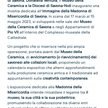
di Savona
,
Donatella Ventura
, il
Museo della
Ceramica e la Diocesi di Savona-Noli
inaugurano una
mostra dedicata all’
immagine della Madonna di
Misericordia di Savona.
In scena dal 17 marzo al 15
maggio 2023, si svilupperà nelle sale del
Museo
della Ceramica di Savona
e negli Appartamenti di
Pio VII
all’interno del Complesso museale della
Cattedrale.
Un progetto che si inserisce nella più ampia
operazione, portata avanti dal
Museo della
Ceramica
, di
avvicinamento (o riavvicinamento) dei
savonesi alle collezioni locali
, proponendo un
calendario espositivo che alterni approfondimenti
sulla produzione ceramica antica e il tradizionale ad
appuntamenti sulla
creatività contemporanea
.
L’esposizione dedicata alla
Madonna della
Misericordia
intende rinsaldare il legame tra
il
museo, la sua città e la sua protettrice
,
promuovendo la collaborazione tra diversi enti