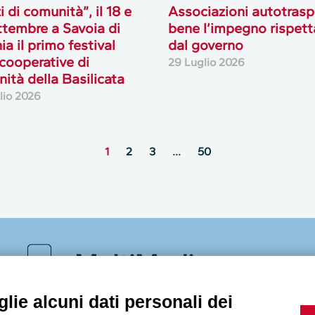
i di comunità”, il 18 e
Associazioni autotrasp
ttembre a Savoia di
bene l’impegno rispett
ia il primo festival
dal governo
 cooperative di
29 Luglio 2026
ità della Basilicata
lio 2026
1
2
3
…
50
MultiMedia
lie alcuni dati personali dei