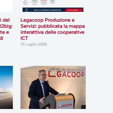
i del
Legacoop Produzione e
l2big:
Servizi: pubblicata la mappa
te e
interattiva delle cooperative
di
ICT
31 Luglio 2026