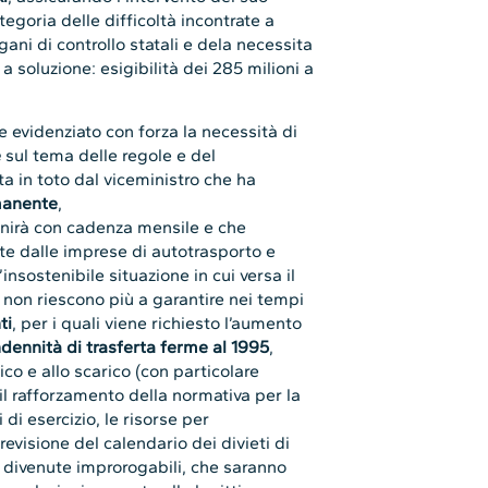
tegoria delle difficoltà incontrate a
gani di controllo statali e dela necessita
a soluzione: esigibilità dei 285 milioni a
e evidenziato con forza la necessità di
e
sul tema delle regole e del
 in toto dal viceministro che ha
rmanente
,
unirà con cadenza mensile e che
erte dalle imprese di autotrasporto e
insostenibile situazione in cui versa il
 non riescono più a garantire nei tempi
ti
, per i quali viene richiesto l’aumento
ndennità di trasferta ferme al 1995
,
co e allo scarico (con particolare
 il rafforzamento della normativa per la
di esercizio, le risorse per
a revisione del calendario dei divieti di
i, divenute improrogabili, che saranno