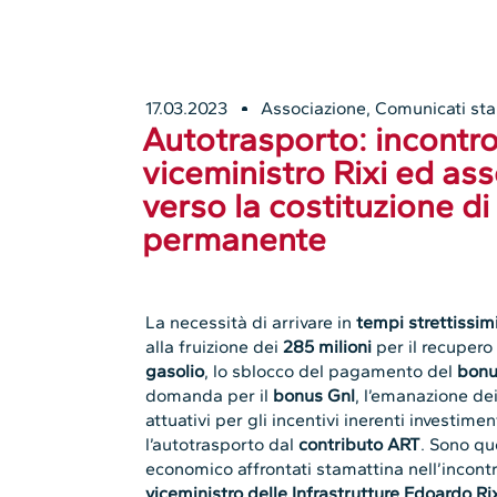
17.03.2023
Associazione
,
Comunicati st
Autotrasporto: incontro 
viceministro Rixi ed ass
verso la costituzione di
permanente
La necessità di arrivare in
tempi strettissim
alla fruizione dei
285 milioni
per il recupero 
gasolio
, lo sblocco del pagamento del
bonu
domanda per il
bonus Gnl
, l’emanazione dei
attuativi per gli incentivi inerenti investime
l’autotrasporto dal
contributo ART
. Sono que
economico affrontati stamattina nell’incontro
viceministro delle Infrastrutture Edoardo Rix