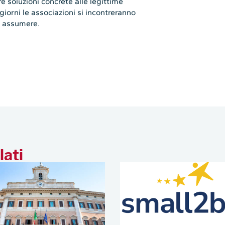
re soluzioni concrete alle legittime
giorni le associazioni si incontreranno
da assumere.
lati