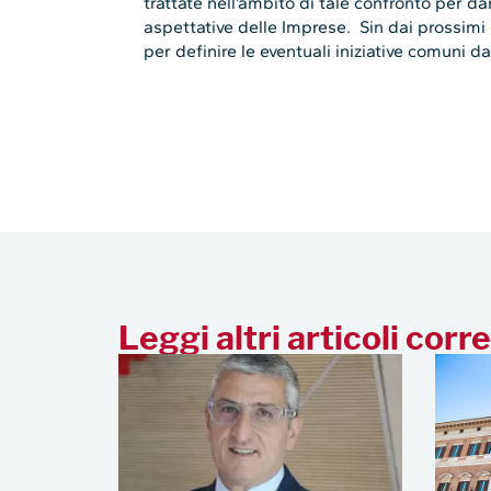
trattate nell’ambito di tale confronto per da
aspettative delle Imprese. Sin dai prossimi 
per definire le eventuali iniziative comuni 
Leggi altri articoli corre