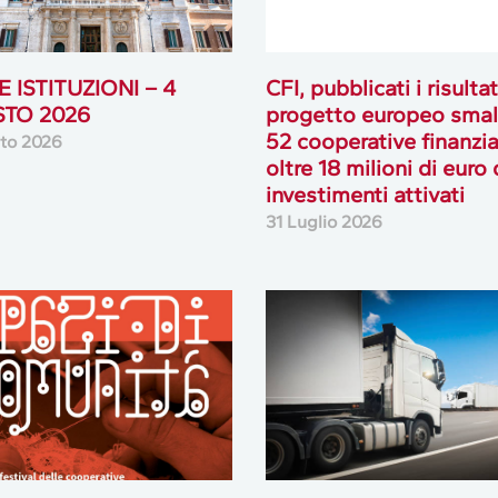
 ISTITUZIONI – 4
CFI, pubblicati i risultat
TO 2026
progetto europeo smal
52 cooperative finanzia
to 2026
oltre 18 milioni di euro 
investimenti attivati
31 Luglio 2026