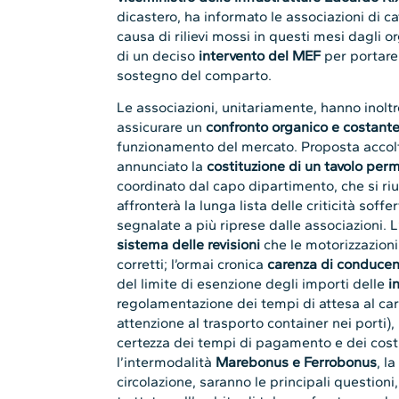
dicastero, ha informato le associazioni di ca
causa di rilievi mossi in questi mesi dagli or
di un deciso
intervento del MEF
per portare 
sostegno del comparto.
Le associazioni, unitariamente, hanno inoltr
assicurare un
confronto organico e costant
funzionamento del mercato. Proposta accolta
annunciato la
costituzione di un tavolo pe
coordinato dal capo dipartimento, che si ri
affronterà la lunga lista delle criticità soff
segnalate a più riprese dalle associazioni. L’
sistema delle revisioni
che le motorizzazioni
corretti; l’ormai cronica
carenza di conducen
del limite di esenzione degli importi delle
i
regolamentazione dei tempi di attesa al cari
attenzione al trasporto container nei porti),
certezza dei tempi di pagamento e dei costi 
l’intermodalità
Marebonus e Ferrobonus
, l
circolazione, saranno le principali question