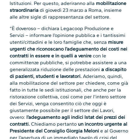
Istituzioni. Per questo, aderiranno alla
mobilitazione
straordinaria
di giovedì 23 marzo a Roma, insieme
alle altre sigle di rappresentanza del settore.
“È doveroso – dichiara Legacoop Produzione e
Servizi – informare l’opinione pubblica e i tantissimi
utenti/cittadini e le loro famiglie che, senza
misure
urgenti che riconoscano l’adeguamento dei costi nei
contratti in essere e in quelli a venire
con le
committenze pubbliche, si potrebbe assistere a una
generalizzata riduzione delle prestazioni
a discapito
di pazienti, studenti e lavoratori.
Aderiamo, quindi,
alla mobilitazione del settore per chiedere, come già
fatto in tutte le sedi istituzionali, che anche per la
ristorazione collettiva, così come per l’intero settore
dei Servizi, venga consentito ciò che oggi è
giustamente possibile per il settore dei Lavori,
ovvero:
l’adeguamento agli indici Istat dei prezzi dei
contratti
.
Chiediamo pertanto
un incontro urgente al
Presidente del Consiglio Giorgia Meloni
e al Governo
per l’apertura di un immediato tavolo di crisi del