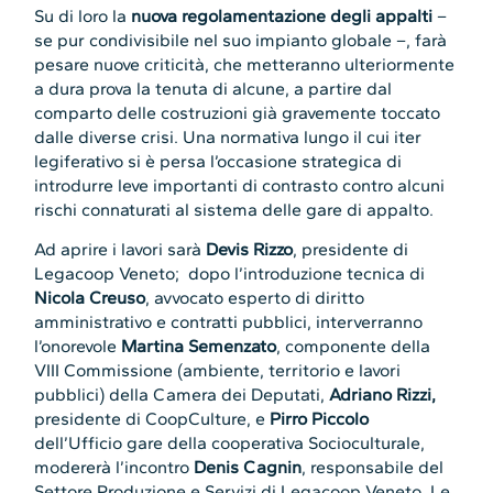
Su di loro la
nuova regolamentazione degli appalti
–
se pur condivisibile nel suo impianto globale –, farà
pesare nuove criticità, che metteranno ulteriormente
a dura prova la tenuta di alcune, a partire dal
comparto delle costruzioni già gravemente toccato
dalle diverse crisi. Una normativa lungo il cui iter
legiferativo si è persa l’occasione strategica di
introdurre leve importanti di contrasto contro alcuni
rischi connaturati al sistema delle gare di appalto.
Ad aprire i lavori sarà
Devis Rizzo
, presidente di
Legacoop Veneto; dopo l’introduzione tecnica di
Nicola Creuso
, avvocato esperto di diritto
amministrativo e contratti pubblici, interverranno
l’onorevole
Martina Semenzato
, componente della
VIII Commissione (ambiente, territorio e lavori
pubblici) della Camera dei Deputati,
Adriano Rizzi,
presidente di CoopCulture, e
Pirro Piccolo
dell’Ufficio gare della cooperativa Socioculturale,
modererà l’incontro
Denis Cagnin
, responsabile del
Settore Produzione e Servizi di Legacoop Veneto. Le