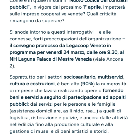
Come e in quale misura il “
Nuovo codice dei contratti
pubblici
”, in vigore dal prossimo
1° aprile
, impatterà
sulle imprese cooperative venete? Quali criticità
rimangono da superare?
Si snoda intorno a questi interrogativi – e alle
connesse, forti preoccupazioni dell’organizzazione
–
il convegno promosso da Legacoop Veneto in
programma per venerdì 24 marzo, dalle ore 9.30, al
NH Laguna Palace di Mestre Venezia
(viale Ancona
2).
Soprattutto per i settori
sociosanitario
,
multiservizi
,
cultura e costruzioni
, è ben alta (
90%
) la numerosità
di imprese che lavora realizzando opere o
fornendo
beni e servizi a seguito di partecipazione ad appalti
pubblici
: dai servizi per le persone e le famiglie
(assistenza domiciliare, asili nido, rsa…) a quelli di
logistica, ristorazione e pulizie, e ancora dalle attività
nell’edilizia fino alla produzione culturale e alla
gestione di musei e di beni artistici e storici.