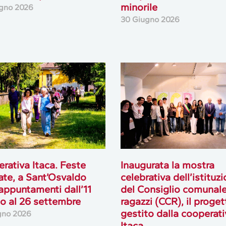
minorile
gno 2026
30 Giugno 2026
rativa Itaca. Feste
Inaugurata la mostra
ate, a Sant’Osvaldo
celebrativa dell’istituz
appuntamenti dall’11
del Consiglio comunale
o al 26 settembre
ragazzi (CCR), il proget
gestito dalla cooperati
gno 2026
Itaca