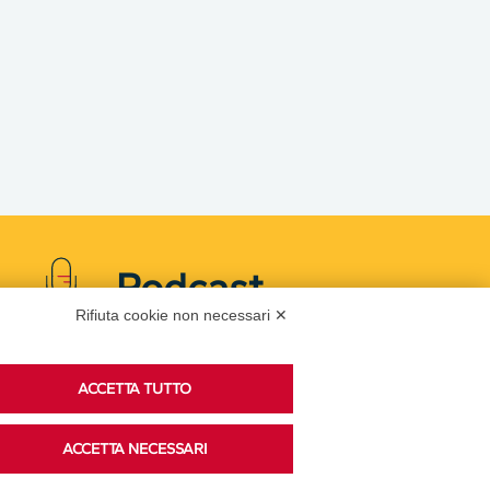
Podcast
Rifiuta cookie non necessari ✕
Ascolta i podcast di approfondimento di Legacoop
ACCETTA TUTTO
su Spreaker.
ACCETTA NECESSARI