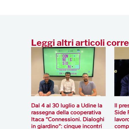
Leggi altri articoli corre
Dal 4 al 30 luglio a Udine la
Il pr
rassegna della cooperativa
Side F
Itaca “Connessioni. Dialoghi
lavor
in giardino”: cinque incontri
compe