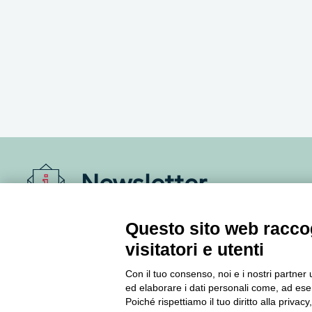
Newsletter
Accedi o iscriviti alla nostra Newsletter Legacoop
Questo sito web raccog
Informazioni per restare sempre aggiornati sul
visitatori e utenti
mondo della cooperazione.
Con il tuo consenso, noi e i nostri partner 
ed elaborare i dati personali come, ad esem
Iscriviti
Poiché rispettiamo il tuo diritto alla privacy