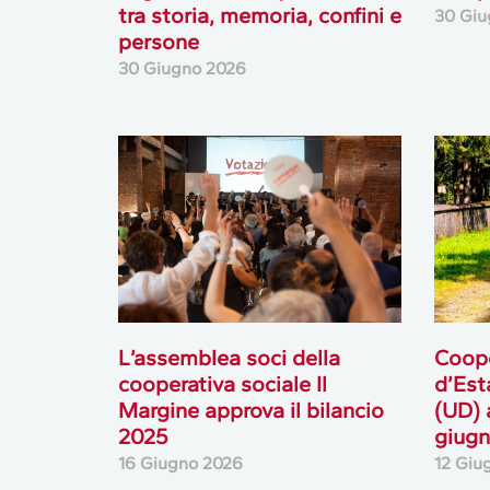
tra storia, memoria, confini e
30 Giu
persone
30 Giugno 2026
L’assemblea soci della
Coope
cooperativa sociale Il
d’Est
Margine approva il bilancio
(UD) 
2025
giugn
16 Giugno 2026
12 Giu