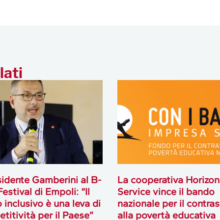
lati
esidente Gamberini al B-
La cooperativa Horizon
estival di Empoli: “Il
Service vince il bando
o inclusivo è una leva di
nazionale per il contra
titività per il Paese”
alla povertà educativa