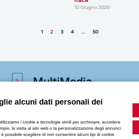
10 Giugno 2026
1
2
3
4
…
50
MultiMedia
lie alcuni dati personali dei
Guarda i nostri video, storie e webinar.
utilizziamo i cookie e tecnologie simili per archiviare, accedere
pio, la visita al sito web o la personalizzazione degli annunci.
, è possibile scegliere di non consentire alcuni tipi di cookie.