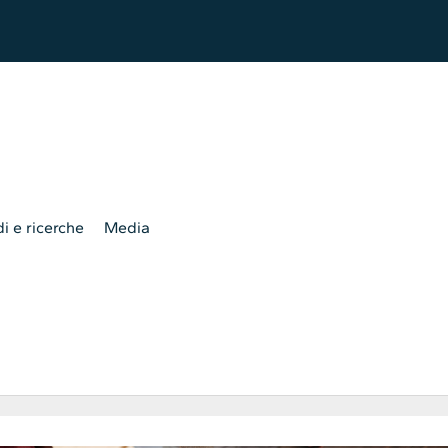
i e ricerche
Media