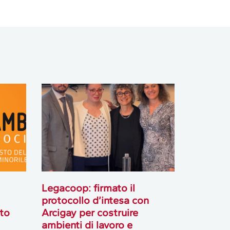
Legacoop: firmato il
protocollo d’intesa con
sto
Arcigay per costruire
ambienti di lavoro e