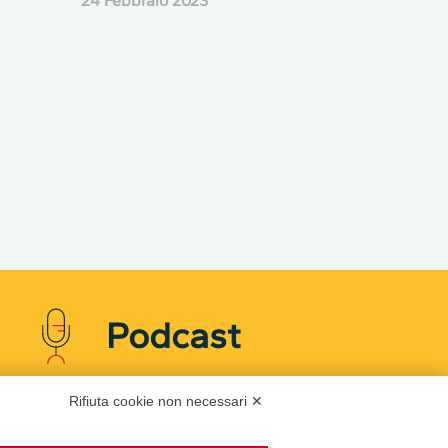
24 Febbraio 2023
Podcast
Rifiuta cookie non necessari ✕
Ascolta i podcast di approfondimento di Legacoop
su Spreaker.