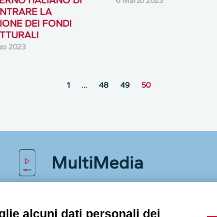
ERNO ITALIANO DI
6 Marzo 2023
NTRARE LA
IONE DEI FONDI
TTURALI
zo 2023
1
…
48
49
50
MultiMedia
Guarda i nostri video, storie e webinar.
lie alcuni dati personali dei