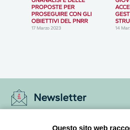
UN’ANALISI E DELLE
GIOV
PROPOSTE PER
ACCE
PROSEGUIRE CON GLI
GEST
OBIETTIVI DEL PNRR
STRU
17 Marzo 2023
14 Mar
Newsletter
Accedi o iscriviti alla nostra Newsletter Legacoop
Informazioni per restare sempre aggiornati sul
mondo della cooperazione.
Questo sito web raccog