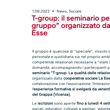
1.09.2023
News
,
Sociale
T-group: il seminario pe
gruppo” organizzato da
Esse
Il gruppo è qualcosa di “speciale”, vissuto d
personale e quotidiana sia nel proprio ambi
competenze relazionali necessarie a “stare
domanda, accompagnando i partecipanti propri
seminario “T-group. La qualità delle relaz
organizzato dalla
cooperativa sociale La Es
collaborazione con l’associazione “Interazio
l
’esperienza formativa si svolgerà
da venerd
del Grappa (Vicenza).
Le
iscrizioni
sono aperte
fino a lunedì 4 se
sociali, educativi, culturali e sanitari, volont