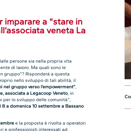
r imparare a “stare in
ll’associata veneta La
alle persone sia nella propria vita
ente di lavoro. Ma quali sono le
 in gruppo”? Risponderà a questa
o nello sviluppo di tali abilità, il
ioni nel gruppo verso l’empowerment”
,
se, associata a Legacoop Veneto
, in
Con
ni per lo sviluppo delle comunità”,
ì 8 a domenica 10 settembre a Bassano
ttembre
e la proposta è rivolta a operatori
ari e professionisti interessati ad