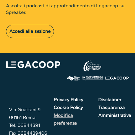
Ascolta i podcast di approfondimento di Legacoop su
Spreaker.
Accedi alla sezione
Privacy Policy
Disclaimer
Cookie Policy
Trasparenza
Via Guattani 9
Modifica
Amministrativa
00161 Roma
preferenze
Tel. 06844391
Fax 0684439406