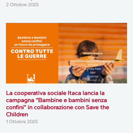
2 Ottobre 2025
La cooperativa sociale Itaca lancia la
campagna “Bambine e bambini senza
confini” in collaborazione con Save the
Children
1 Ottobre 2025