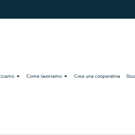
cciamo
Come lavoriamo
Crea una cooperativa
Stud