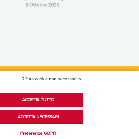
3 Ottobre 2025
Rifiuta cookie non necessari ✕
Podcast
ACCETTA TUTTO
Ascolta i podcast di approfondimento di Legacoop
ACCETTA NECESSARI
su Spreaker.
Preferenze GDPR