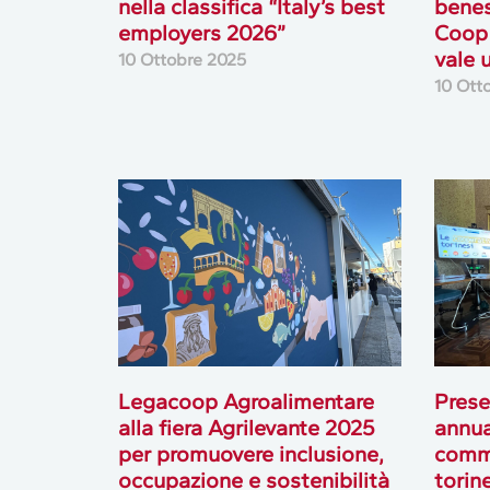
nella classifica “Italy’s best
benes
employers 2026”
Coop 
vale 
10 Ottobre 2025
10 Ott
Legacoop Agroalimentare
Prese
alla fiera Agrilevante 2025
annua
per promuovere inclusione,
comme
occupazione e sostenibilità
torine