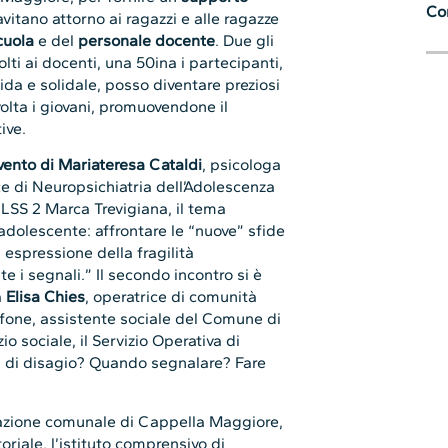
Con
vitano attorno ai ragazzi e alle ragazze
cuola
e del
personale docente
. Due gli
olti ai docenti, una 50ina i partecipanti,
lida e solidale, posso diventare preziosi
olta i giovani, promuovendone il
ive.
rvento di Mariateresa Cataldi
, psicologa
e di Neuropsichiatria dell’Adolescenza
ULSS 2 Marca Trevigiana, il tema
l’adolescente: affrontare le “nuove” sfide
 espressione della fragilità
 i segnali.” Il secondo incontro si è
a
Elisa Chies
, operatrice di comunità
ulfone, assistente sociale del Comune di
io sociale, il Servizio Operativa di
li di disagio? Quando segnalare? Fare
trazione comunale di Cappella Maggiore,
toriale, l’istituto comprensivo di