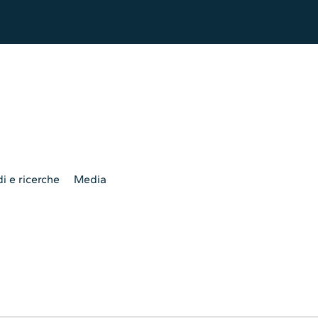
i e ricerche
Media