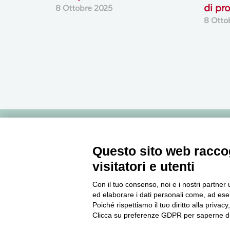
di pr
8 Ottobre 2025
8 Otto
Newsletter
Questo sito web raccog
visitatori e utenti
Accedi o iscriviti alla nostra Newsletter Legacoop
Informazioni per restare sempre aggiornati sul
Con il tuo consenso, noi e i nostri partner 
mondo della cooperazione.
ed elaborare i dati personali come, ad esem
Poiché rispettiamo il tuo diritto alla privacy
Clicca su preferenze GDPR per saperne di
Iscriviti