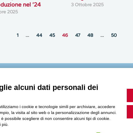
oduzione nel ’24
3 Ottobre 2025
bre 2025
1
…
44
45
46
47
48
…
50
MultiMedia
lie alcuni dati personali dei
utilizziamo i cookie e tecnologie simili per archiviare, accedere
Guarda i nostri video, storie e webinar.
pio, la visita al sito web o la personalizzazione degli annunci.
, è possibile scegliere di non consentire alcuni tipi di cookie.
 più.