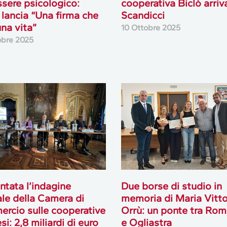
sere psicologico:
cooperativa Biclò arriv
lancia “Una firma che
Scandicci
una vita”
10 Ottobre 2025
obre 2025
ntata l’indagine
Due borse di studio in
le della Camera di
memoria di Maria Vitto
rcio sulle cooperative
Orrù: un ponte tra Ro
si: 2,8 miliardi di euro
e Ogliastra