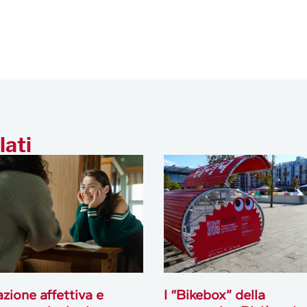
lati
zione affettiva e
I “Bikebox” della