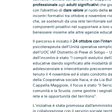
professionale
agli
adulti significativi
che gra
con l’obiettivo di
dare valore
al ruolo della
s
incontri formativi tra ottobre e novembre riv
che, se sostenuti da una rete territoriale so
componenti proattivi nel supportare a loro v
benessere insieme alle altre agenzie educat
Il percorso è iniziato il
24 ottobre con l’inte
psicoterapeuta dell’Unità operativa semplic
dell’UOC IAF Distretto di Pieve di Soligo – 
dell’incontro è stato “I compiti evolutivi del
educative dando significato alle modalità di
adolescenziale e intercettando precocemente
tenuto il 4 novembre ed è stato condotto d
della Cooperativa sociale Itaca, e da Lia B
Cappella Maggiore, il focus è stato “Il Serviz
comunità e la Scuola: come gestire i segna
rete e le opportunità del territorio”.
L’iniziativa è stata promossa dall’amminis
in collaborazione con il servizio sociale terri