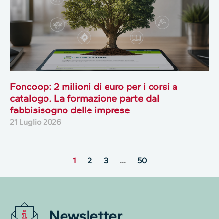
Foncoop: 2 milioni di euro per i corsi a
catalogo. La formazione parte dal
fabbisisogno delle imprese
21 Luglio 2026
1
2
3
…
50
Newsletter