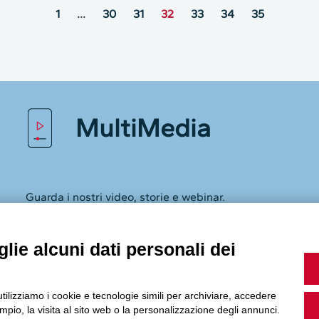
1
…
30
31
32
33
34
35
MultiMedia
Guarda i nostri video, storie e webinar.
lie alcuni dati personali dei
Accedi a Youtube
utilizziamo i cookie e tecnologie simili per archiviare, accedere
pio, la visita al sito web o la personalizzazione degli annunci.