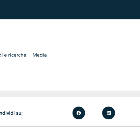
i e ricerche
Media
dividi su: