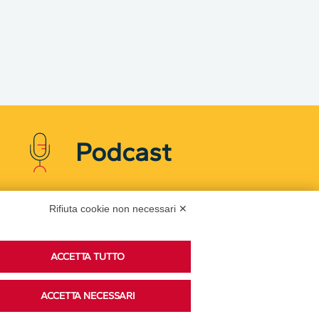
Podcast
Rifiuta cookie non necessari ✕
Ascolta i podcast di approfondimento di Legacoop
su Spreaker.
ACCETTA TUTTO
Accedi alla sezione
ACCETTA NECESSARI