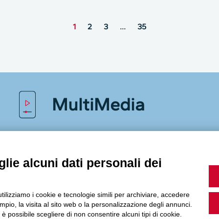
1
2
3
…
35
MultiMedia
Guarda i nostri video, storie e webinar.
lie alcuni dati personali dei
utilizziamo i cookie e tecnologie simili per archiviare, accedere
Accedi a Youtube
pio, la visita al sito web o la personalizzazione degli annunci.
, è possibile scegliere di non consentire alcuni tipi di cookie.