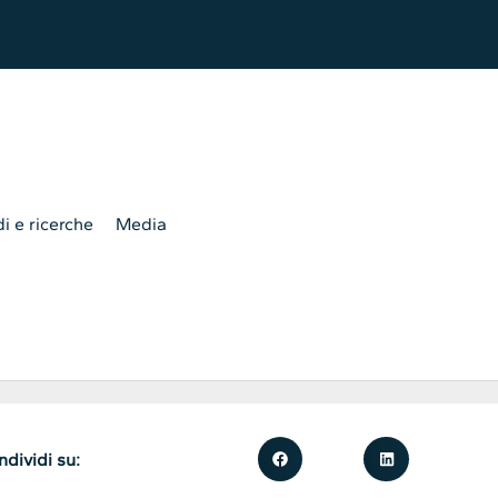
i e ricerche
Media
dividi su: