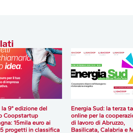
lati
 la 9° edizione del
Energia Sud: la terza t
o Coopstartup
online per la cooperaz
na: 15mila euro ai
di lavoro di Abruzzo,
5 progetti in classifica
Basilicata, Calabria e 