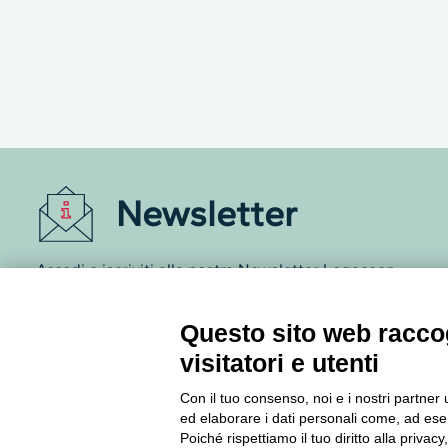
Newsletter
Accedi o iscriviti alla nostra Newsletter Legacoop
Informazioni per restare sempre aggiornati sul
mondo della cooperazione.
Questo sito web raccog
visitatori e utenti
Iscriviti
Con il tuo consenso, noi e i nostri partner 
ed elaborare i dati personali come, ad esem
Archivio Newsletter
Poiché rispettiamo il tuo diritto alla privacy