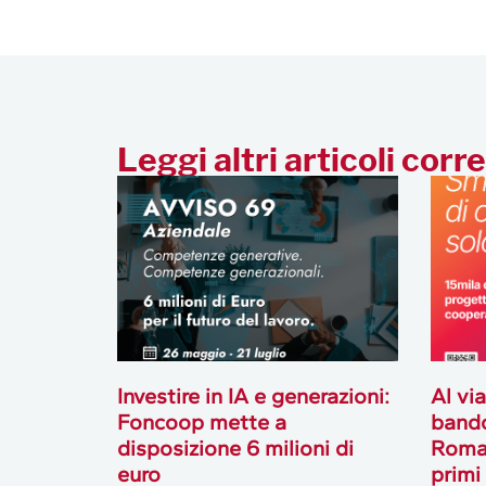
Leggi altri articoli corre
Investire in IA e generazioni:
Al via
Foncoop mette a
band
disposizione 6 milioni di
Romag
euro
primi 