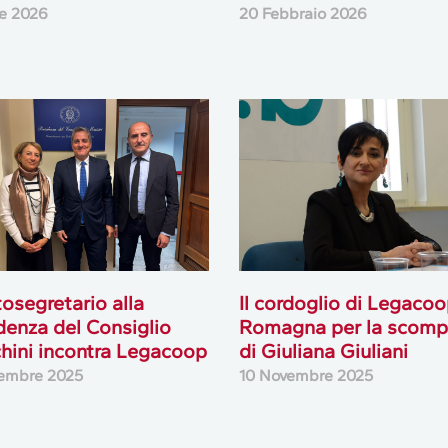
le 2026
20 Febbraio 2026
ttosegretario alla
Il cordoglio di Legaco
denza del Consiglio
Romagna per la scomp
hini incontra Legacoop
di Giuliana Giuliani
embre 2025
10 Novembre 2025