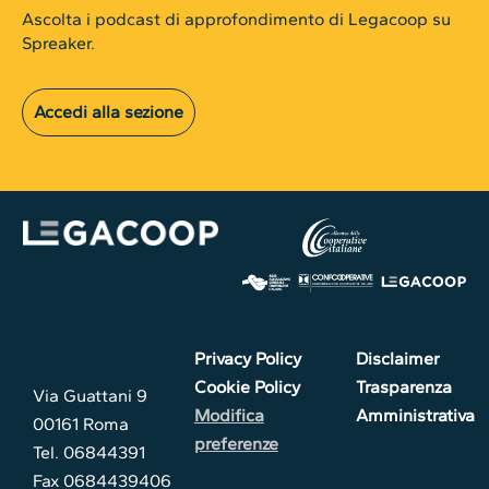
Ascolta i podcast di approfondimento di Legacoop su
Spreaker.
Accedi alla sezione
Privacy Policy
Disclaimer
Cookie Policy
Trasparenza
Via Guattani 9
Modifica
Amministrativa
00161 Roma
preferenze
Tel. 06844391
Fax 0684439406