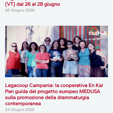
(VT) dal 26 al 28 giugno
26 Giugno 2026
Legacoop Campania: la cooperativa En Kai
Pan guida del progetto europeo MEDUSA
sulla promozione della drammaturgia
contemporanea
24 Giugno 2026