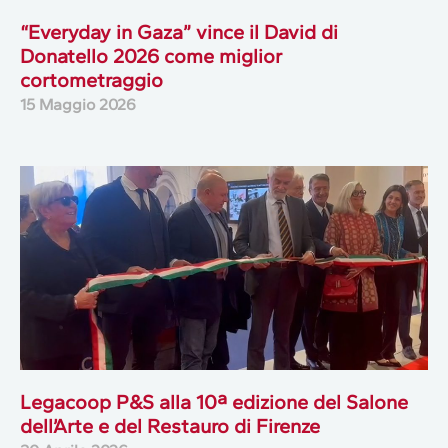
“Everyday in Gaza” vince il David di
Donatello 2026 come miglior
cortometraggio
15 Maggio 2026
Legacoop P&S alla 10ª edizione del Salone
dell’Arte e del Restauro di Firenze