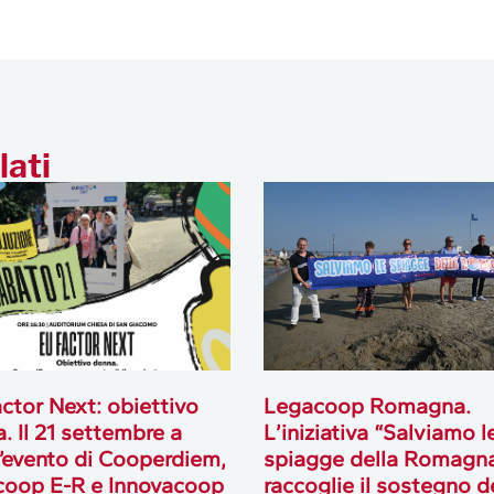
lati
ctor Next: obiettivo
Legacoop Romagna.
. Il 21 settembre a
L’iniziativa “Salviamo l
 l’evento di Cooperdiem,
spiagge della Romagn
coop E-R e Innovacoop
raccoglie il sostegno d