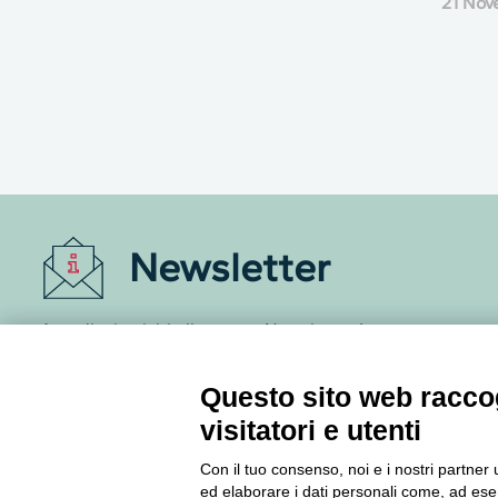
21 Nov
Newsletter
Accedi o iscriviti alla nostra Newsletter Legacoop
Informazioni per restare sempre aggiornati sul
mondo della cooperazione.
Questo sito web raccog
visitatori e utenti
Iscriviti
Con il tuo consenso, noi e i nostri partner 
ed elaborare i dati personali come, ad esem