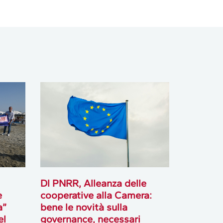
Dl PNRR, Alleanza delle
e
cooperative alla Camera:
a”
bene le novità sulla
el
governance, necessari