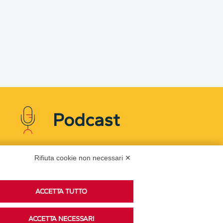
Podcast
Rifiuta cookie non necessari ✕
Ascolta i podcast di approfondimento di Legacoop
su Spreaker.
ACCETTA TUTTO
ACCETTA NECESSARI
Accedi alla sezione