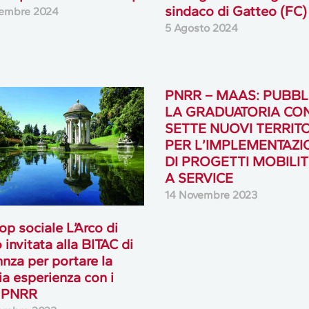
sindaco di Gatteo (FC)
tembre 2024
5 Agosto 2024
PNRR – MAAS: PUBBL
LA GRADUATORIA CO
SETTE NUOVI TERRITO
PER L’IMPLEMENTAZI
DI PROGETTI MOBILIT
A SERVICE
14 Novembre 2023
op sociale L’Arco di
 invitata alla BITAC di
nza per portare la
ia esperienza con i
i PNRR