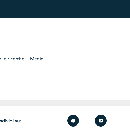
i e ricerche
Media
dividi su: