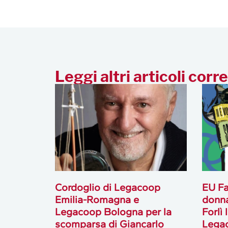
Leggi altri articoli corre
Cordoglio di Legacoop
EU Fa
Emilia-Romagna e
donna
Legacoop Bologna per la
Forlì
scomparsa di Giancarlo
Lega