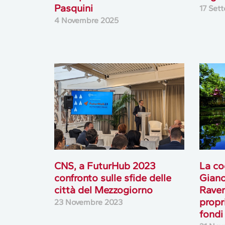
Pasquini
17 Set
4 Novembre 2025
CNS, a FuturHub 2023
La co
confronto sulle sfide delle
Giano
città del Mezzogiorno
Raven
propr
23 Novembre 2023
fond