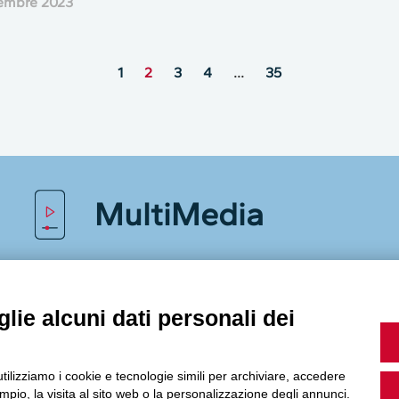
embre 2023
1
2
3
4
…
35
MultiMedia
Guarda i nostri video, storie e webinar.
lie alcuni dati personali dei
utilizziamo i cookie e tecnologie simili per archiviare, accedere
Accedi a Youtube
pio, la visita al sito web o la personalizzazione degli annunci.