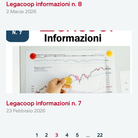
Legacoop informazioni n. 8
2 Marzo 2026
Legacoop informazioni n. 7
23 Febbraio 2026
1
2
3
4
5
…
22