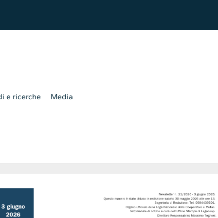
i e ricerche
Media