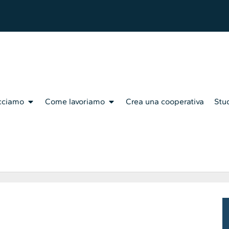
cciamo
Come lavoriamo
Crea una cooperativa
Stud