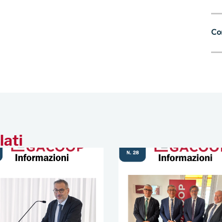
Con
lati