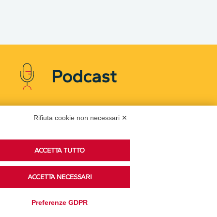
Podcast
Rifiuta cookie non necessari ✕
Ascolta i podcast di approfondimento di Legacoop
su Spreaker.
ACCETTA TUTTO
Accedi alla sezione
ACCETTA NECESSARI
Preferenze GDPR