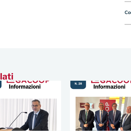
Con
lati