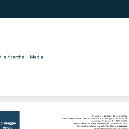
i e ricerche
Media