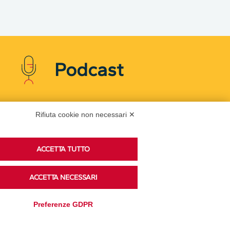
Podcast
Ascolta i podcast di approfondimento di Legacoop
Rifiuta cookie non necessari ✕
su Spreaker.
ACCETTA TUTTO
Accedi alla sezione
ACCETTA NECESSARI
Preferenze GDPR