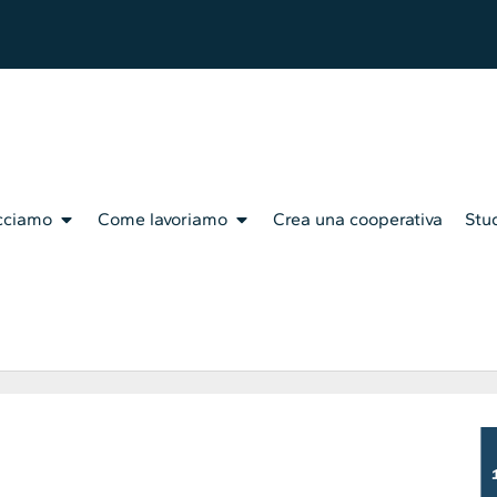
cciamo
Come lavoriamo
Crea una cooperativa
Stud