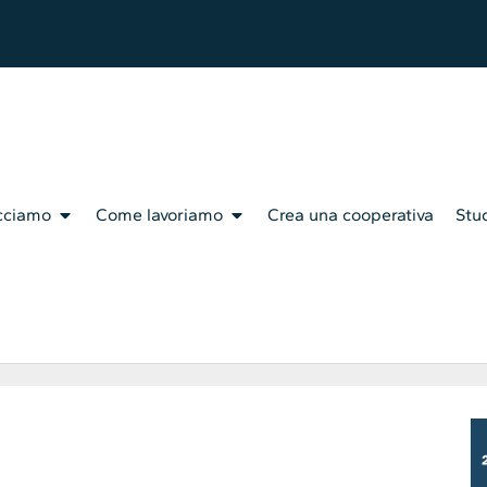
cciamo
Come lavoriamo
Crea una cooperativa
Stud