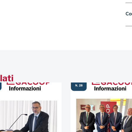
Con
lati