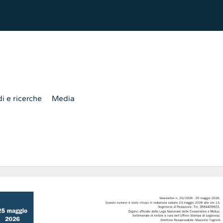
i e ricerche
Media