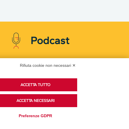
Podcast
Ascolta i podcast di approfondimento di Legacoop
Rifiuta cookie non necessari ✕
su Spreaker.
ACCETTA TUTTO
Accedi alla sezione
ACCETTA NECESSARI
Preferenze GDPR